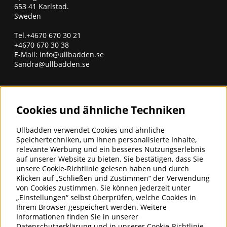
653 41 Karlstad.
Sweden
Tel.+4670 670 30 21
+4670 670 30 38
E-Mail:
info@ullbadden.se
Sandra@ullbadden.se
erhalten Sie unseren Newsletter
Cookies und ähnliche Techniken
Geben Sie unten Ihre E-Mail-Adresse ein, um Neuigkeiten
und Angebote zu erhalten
Ullbädden verwendet Cookies und ähnliche
E-Mail für Newsletter eingeben
Speichertechniken, um Ihnen personalisierte Inhalte,
Abonnieren
relevante Werbung und ein besseres Nutzungserlebnis
auf unserer Website zu bieten. Sie bestätigen, dass Sie
unsere Cookie-Richtlinie gelesen haben und durch
ULLBÄDDEN - BETTWÄSCHE FÜR
Klicken auf „Schließen und Zustimmen“ der Verwendung
GUTEN SCHLAF
von Cookies zustimmen. Sie können jederzeit unter
„Einstellungen“ selbst überprüfen, welche Cookies in
Ullbädden AB ist ein Unternehmen,
Ihrem Browser gespeichert werden. Weitere
das Bettwaren aus Kaschmir-,
Informationen finden Sie in unserer
Kamel-, Alpaka- und Merinowolle
Datenschutzerklärung
und in unserer
Cookie-Richtlinie
.