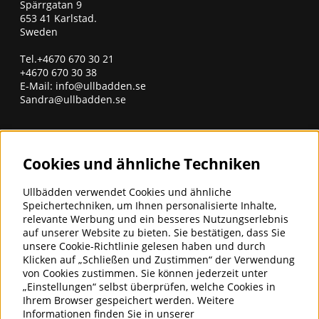
Spärrgatan 9
653 41 Karlstad.
Sweden
Tel.+4670 670 30 21
+4670 670 30 38
E-Mail:
info@ullbadden.se
Sandra@ullbadden.se
erhalten Sie unseren Newsletter
Cookies und ähnliche Techniken
Geben Sie unten Ihre E-Mail-Adresse ein, um Neuigkeiten
und Angebote zu erhalten
Ullbädden verwendet Cookies und ähnliche
E-Mail für Newsletter eingeben
Speichertechniken, um Ihnen personalisierte Inhalte,
Abonnieren
relevante Werbung und ein besseres Nutzungserlebnis
auf unserer Website zu bieten. Sie bestätigen, dass Sie
unsere Cookie-Richtlinie gelesen haben und durch
ULLBÄDDEN - BETTWÄSCHE FÜR
Klicken auf „Schließen und Zustimmen“ der Verwendung
GUTEN SCHLAF
von Cookies zustimmen. Sie können jederzeit unter
„Einstellungen“ selbst überprüfen, welche Cookies in
Ullbädden AB ist ein Unternehmen,
Ihrem Browser gespeichert werden. Weitere
das Bettwaren aus Kaschmir-,
Informationen finden Sie in unserer