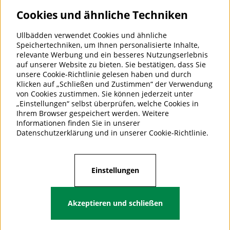
Cookies und ähnliche Techniken
Geben Sie unten Ihre E-Mail-Adresse ein, um Neuigkeiten
und Angebote zu erhalten
Ullbädden verwendet Cookies und ähnliche
E-Mail für Newsletter eingeben
Speichertechniken, um Ihnen personalisierte Inhalte,
Abonnieren
relevante Werbung und ein besseres Nutzungserlebnis
auf unserer Website zu bieten. Sie bestätigen, dass Sie
unsere Cookie-Richtlinie gelesen haben und durch
ULLBÄDDEN - BETTWÄSCHE FÜR
Klicken auf „Schließen und Zustimmen“ der Verwendung
GUTEN SCHLAF
von Cookies zustimmen. Sie können jederzeit unter
„Einstellungen“ selbst überprüfen, welche Cookies in
Ullbädden AB ist ein Unternehmen,
Ihrem Browser gespeichert werden. Weitere
das Bettwaren aus Kaschmir-,
Informationen finden Sie in unserer
Kamel-, Alpaka- und Merinowolle
Datenschutzerklärung
und in unserer
Cookie-Richtlinie
.
für einen guten und gesunden
Schlaf importiert und verkauft. Wir
haben 25 Jahre Branchenerfahrung.
Einstellungen
Akzeptieren und schließen
Folge uns auf Facebook.
https://www.facebook.com/ullbadden