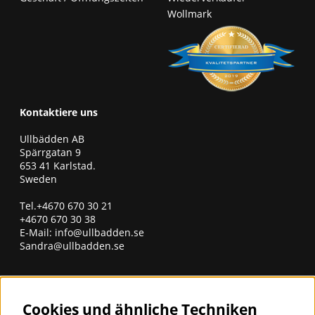
Wollmark
Kontaktiere uns
Ullbädden AB
Spärrgatan 9
653 41 Karlstad.
Sweden
Tel.+4670 670 30 21
+4670 670 30 38
E-Mail:
info@ullbadden.se
Sandra@ullbadden.se
erhalten Sie unseren Newsletter
Cookies und ähnliche Techniken
Geben Sie unten Ihre E-Mail-Adresse ein, um Neuigkeiten