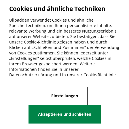
Cookies und ähnliche Techniken
Geben Sie unten Ihre E-Mail-Adresse ein, um Neuigkeiten
und Angebote zu erhalten
Ullbädden verwendet Cookies und ähnliche
E-Mail für Newsletter eingeben
Speichertechniken, um Ihnen personalisierte Inhalte,
Abonnieren
relevante Werbung und ein besseres Nutzungserlebnis
auf unserer Website zu bieten. Sie bestätigen, dass Sie
unsere Cookie-Richtlinie gelesen haben und durch
ULLBÄDDEN - BETTWÄSCHE FÜR
Klicken auf „Schließen und Zustimmen“ der Verwendung
GUTEN SCHLAF
von Cookies zustimmen. Sie können jederzeit unter
„Einstellungen“ selbst überprüfen, welche Cookies in
Ullbädden AB ist ein Unternehmen,
Ihrem Browser gespeichert werden. Weitere
das Bettwaren aus Kaschmir-,
Informationen finden Sie in unserer
Kamel-, Alpaka- und Merinowolle
Datenschutzerklärung
und in unserer
Cookie-Richtlinie
.
für einen guten und gesunden
Schlaf importiert und verkauft. Wir
haben 25 Jahre Branchenerfahrung.
Einstellungen
Akzeptieren und schließen
Folge uns auf Facebook.
https://www.facebook.com/ullbadden