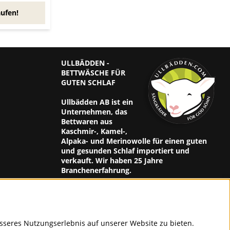
ufen!
ULLBÄDDEN -
BETTWÄSCHE FÜR
GUTEN SCHLAF
Ullbädden AB ist ein
Unternehmen, das
Bettwaren aus
Kaschmir-, Kamel-,
Alpaka- und Merinowolle für einen guten
und gesunden Schlaf importiert und
verkauft. Wir haben 25 Jahre
Branchenerfahrung.
er
resse ein,
zu erhalten
sseres Nutzungserlebnis auf unserer Website zu bieten.