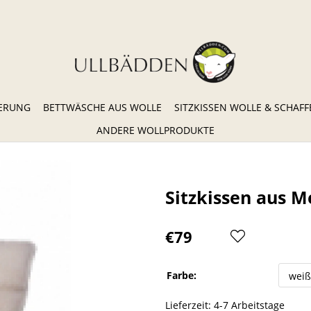
TERUNG
BETTWÄSCHE AUS WOLLE
SITZKISSEN WOLLE & SCHAFF
ANDERE WOLLPRODUKTE
Start
Reisemobil-Innenausstattung/Polsterung
Sitzkissen aus M
€79
Farbe:
Lieferzeit:
4-7 Arbeitstage