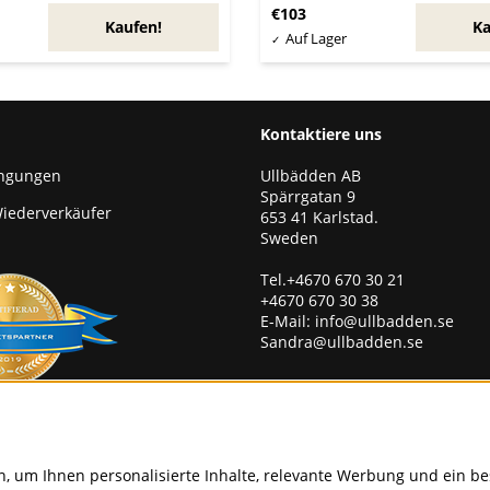
€103
Kaufen!
Ka
Kontaktiere uns
Ullbädden AB
ingungen
Spärrgatan 9
iederverkäufer
653 41 Karlstad.
Sweden
Tel.+4670 670 30 21
+4670 670 30 38
E-Mail:
info@ullbadden.se
Sandra@ullbadden.se
erhalten Sie unseren Newslett
Geben Sie unten Ihre E-Mail-Ad
um Neuigkeiten und Angebote 
, um Ihnen personalisierte Inhalte, relevante Werbung und ein be